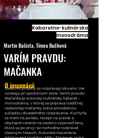
Kabaretno-kulinárska
monodráma
Martin Bašista, Tímea Bučková
VARÍM PRAVDU:
MAČANKA
O inscenácii
Niektoré príbehy sa rozprávajú slovami. Iné
vznikajú pri spoločnom stole. Varím pravdu:
Mačanka je autorský kulinársky kabaret –
monodráma, v ktorej sa príprava tradičnej
raslavickej mačanky stáva prirodzenou
súčasťou divadelného rozprávania. Kuchyňa
sa mení na javisko, recept na scenár a
obyčajné varenie na osobnú výpoveď ženy,
ktorá sa po prvý raz rozhodne rozprávať
vlastným hlasom. Autorská inscenácia,
inšpirovaná poetikou Milky Zimkovej, spája