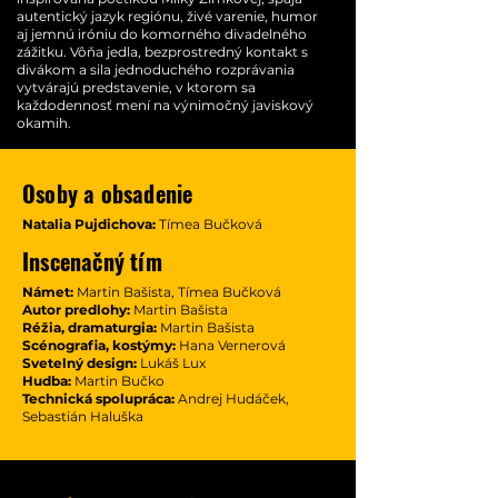
autentický jazyk regiónu, živé varenie, humor
aj jemnú iróniu do komorného divadelného
zážitku. Vôňa jedla, bezprostredný kontakt s
divákom a sila jednoduchého rozprávania
vytvárajú predstavenie, v ktorom sa
každodennosť mení na výnimočný javiskový
okamih.
Osoby a obsadenie
Natalia Pujdichova:
Tímea Bučková
Inscenačný tím
Námet:
Martin Bašista, Tímea Bučková
Autor predlohy:
Martin Bašista
Réžia, dramaturgia:
Martin Bašista
Scénografia, kostýmy:
Hana Vernerová
Svetelný design:
Lukáš Lux
Hudba:
Martin Bučko
Technická spolupráca:
Andrej Hudáček,
Sebastián Haluška