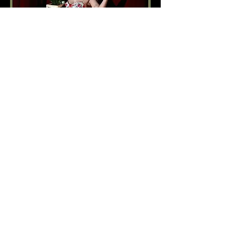
Varím pravdu: Mačanka
pi 26. 6.
Viac informácií
Detaily