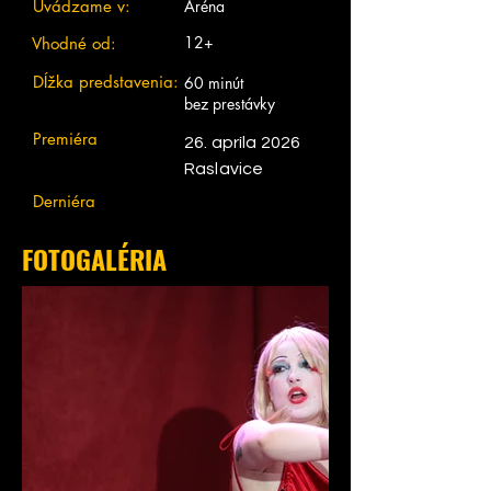
Uvádzame v:
Aréna
12+
Vhodné od:
Dĺžka predstavenia:
60 minút
bez prestávky
Premiéra
26. apríla 2026
Raslavice
Derniéra
FOTOGALÉRIA