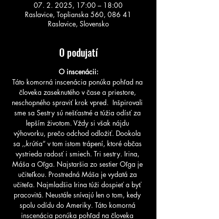
07. 2. 2025, 17:00 – 18:00
Raslavice, Toplianska 560, 086 41
Raslavice, Slovensko
O podujatí
O inscenácii:
Táto komorná inscenácia ponúka pohľad na 
človeka zaseknutého v čase a priestore, 
neschopného spraviť krok vpred.  Inšpirovali 
sme sa Sestry sú nešťastné a túžia odísť za 
lepším životom. Vždy si však nájdu 
výhovorku, prečo odchod odložiť. Dookola 
sa ,,krútia“ v tom istom trápení, ktoré občas 
vystrieda radosť i smiech. Tri sestry. Irina, 
Máša a Oľga. Najstaršia zo sestier Oľga je 
učiteľkou. Prostredná Máša je vydatá za 
učiteľa. Najmladšia Irina túži dospieť a byť 
pracovitá. Neustále snívajú len o tom, kedy 
spolu odídu do Ameriky. Táto komorná 
inscenácia ponúka pohľad na človeka 