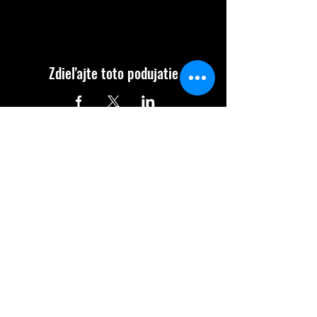
Zdieľajte toto podujatie
KONTAKT
Toplianska 453/1
08641 Raslavice
info@naskok.sk