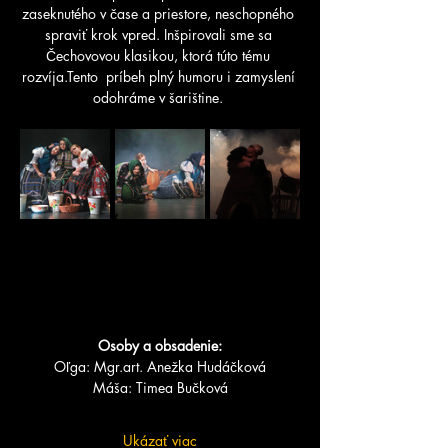
zaseknutého v čase a priestore, neschopného 
spraviť krok vpred. Inšpirovali sme sa 
Čechovovou klasikou, ktorá túto tému 
rozvíja.Tento  príbeh plný humoru i zamyslení 
odohráme v šarištine. 
Osoby a obsadenie:
Oľga: Mgr.art. Anežka Hudáčková
Máša: Timea Bučková
Ukázať viac