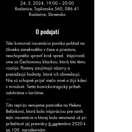
24. 3. 2024, 19:00 – 20:00
Raslavice, Toplianska 560, 086 41
Raslavice, Slovensko
O podujatí
Táto komorná inscenácia ponúka pohľad na 
človeka zaseknutého v čase a priestore, 
neschopného spraviť krok vpred.  Inšpirovali 
sme sa Čechovovou klasikou, ktorá túto tému 
rozvíja. Postavy zaujímajú názory a 
presadzujú hodnoty, ktoré ich obmedzujú. 
Nie sú schopné prijať niečo nové a žijú kdesi 
v minulosti. Tento komicko-tragický príbeh 
odohráme v šarištine. 
 - - -
Túto reprízu venujeme pamiatke na Helenu 
Belůnkovú, ktorá bola inšpiráciou pre vznik 
tejto inscenácie a ktorej bola venovaná už pri 
príležitosti jej premiéry 
6.se
ptembra 2020 k 
jej 100. narodeninám. 