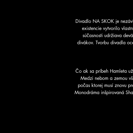
Divadlo NA SKOK je nezávisl
existencie vytvorilo vla
súčasnosti udržiava dev
divákov. Tvorbu divadla oc
Čo ak sa príbeh Hamleta už 
Medzi nebom a zemou však
počas ktorej musí znovu pre
Monodráma inšpirovaná Shak