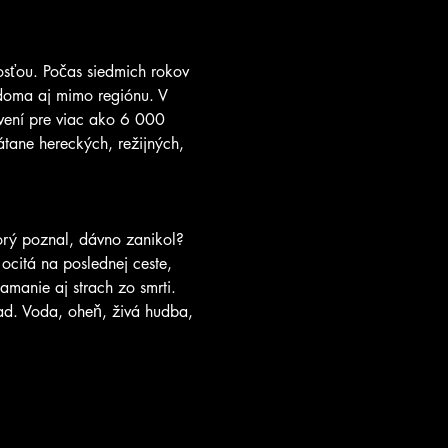
osťou. Počas siedmich rokov 
 doma aj mimo regiónu. V 
vení pre viac ako 6 000 
tane hereckých, režijných, 
orý poznal, dávno zanikol?  
citá na poslednej ceste, 
amanie aj strach zo smrti.  
d. Voda, oheň, živá hudba, 