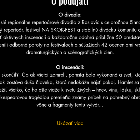
O podujatí
O divadle:
é regionálne repertoárové divadlo z Raslavíc s celoročnou činn
stný repertoár, festival NA SKOK-FEST a stabilnú divácku komunitu
äť aktívnych inscenácií a každoročne odohrá približne 50 predsta
enili odborné poroty na festivaloch a súťažiach 42 oceneniami vrá
dramaturgických a scénografických cien.
O inscenácii:
skončil?  Čo ak všetci zomreli, pomsta bola vykonaná a svet, kt
 zostáva duša človeka, ktorá nedokáže nájsť pokoj. Hamlet sa o
žiť všetko, čo ho ešte viaže k svetu živých – hnev, vinu, lásku, skl
espearovou tragédiou premieňa známy príbeh na pohrebný obra
vône a fragmenty textu vytvár…
Ukázať viac