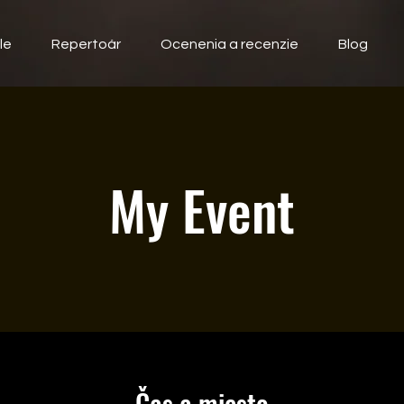
le
Repertoár
Ocenenia a recenzie
Blog
My Event
Čas a miesto