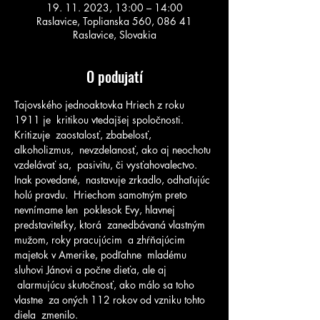
19. 11. 2023, 13:00 – 14:00
Raslavice, Toplianska 560, 086 41
Raslavice, Slovakia
O podujatí
Tajovského jednoaktovka Hriech z roku 
1911 je  kritikou vtedajšej spoločnosti. 
Kritizuje  zaostalosť, zbabelosť, 
alkoholizmus,  nevzdelanosť, ako aj neochotu 
vzdelávať sa,  pasivitu, či vysťahovalectvo. 
Inak povedané,  nastavuje zrkadlo, odhaľujúc 
holú pravdu.  Hriechom samotným preto 
nevnímame len  poklesok Evy, hlavnej 
predstaviteľky, ktorá  zanedbávaná vlastným 
mužom, roky pracujúcim  a zhŕňajúcim 
majetok v Amerike, podľahne  mladému 
sluhovi Jánovi a počne dieťa, ale aj 
 alarmujúcu skutočnosť, ako málo sa toho 
vlastne  za oných 112 rokov od vzniku tohto 
diela  zmenilo.