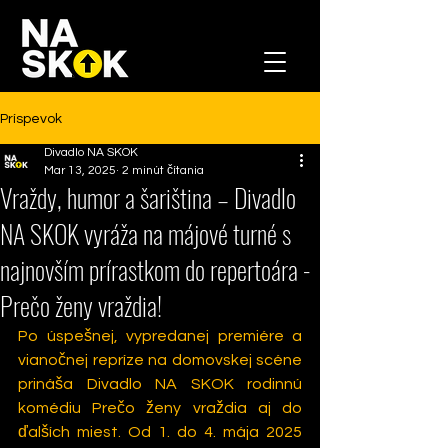
Príspevok
Divadlo NA SKOK
Mar 13, 2025
2 minút čítania
Vraždy, humor a šariština – Divadlo
NA SKOK vyráža na májové turné s
najnovším prírastkom do repertoára -
Prečo ženy vraždia!
Po úspešnej, 
vypredanej 
premiére a 
vianočnej repríze na domovskej scéne 
prináša Divadlo NA SKOK rodinnú 
komédiu Prečo ženy vraždia aj do 
ďalších miest. Od 1. do 4. mája 2025 