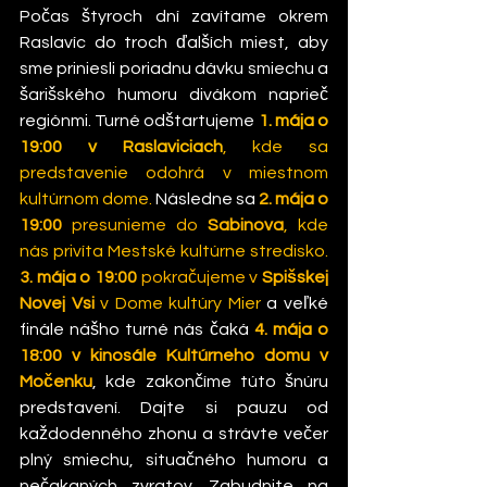
Počas štyroch dní zavítame okrem 
Raslavíc do troch ďalších miest, aby 
sme priniesli poriadnu dávku smiechu a 
šarišského humoru divákom naprieč 
regiónmi. Turné odštartujeme 
1. mája o 
19:00 v Raslaviciach
, kde sa 
predstavenie odohrá v miestnom 
kultúrnom dome.
 Následne sa 
2. mája o 
19:00
 presunieme do 
Sabinova
, kde 
nás privíta Mestské kultúrne stredisko.
3. mája o 19:00
 pokračujeme v 
Spišskej 
Novej Vsi
v Dome kultúry Mier
 a veľké 
finále nášho turné nás čaká 
4. mája o 
18:00 v kinosále Kultúrneho domu v 
Močenku
, kde zakončíme túto šnúru 
predstavení. Dajte si pauzu od 
každodenného zhonu a strávte večer 
plný smiechu, situačného humoru a 
nečakaných zvratov. Zabudnite na 