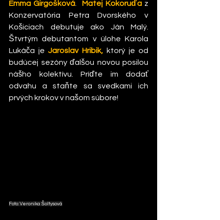
Emma Girgošková
.  
Matej Kokoruďa
 z 
Konzervatória Petra Dvorského v 
Košiciach debutuje ako Ján Malý.  
Štvrtým debutantom v úlohe Karola 
Lukáča je 
Jaroslav Hribik, 
ktorý je od 
budúcej sezóny ďalšou novou posilou 
nášho kolektívu. Príďte im dodať 
odvahu a staňte sa svedkami ich 
prvých krokov v našom súbore!
Foto: Veronika Šoltysová