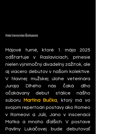
Foto: Veronika Šoltysová
Májové turné, ktoré 1. mája 2025 
odštartuje v Raslaviciach, prinesie 
nielen výnimočný divadelný zážitok, ale 
aj viacero debutov v našom kolektíve. 
V hlavnej mužskej úlohe veterinára 
Juraja Dlhého nás čaká dlho 
očakávaný debut stálice nášho 
súboru 
Martina Bučka
, ktorý má vo 
svojom repertoári postavy ako Romeo 
v Romeovi a Júlii, Jano v inscenácii 
Matka a mnoho ďalších. V postave 
Pavlíny Lukáčovej bude debutovať 