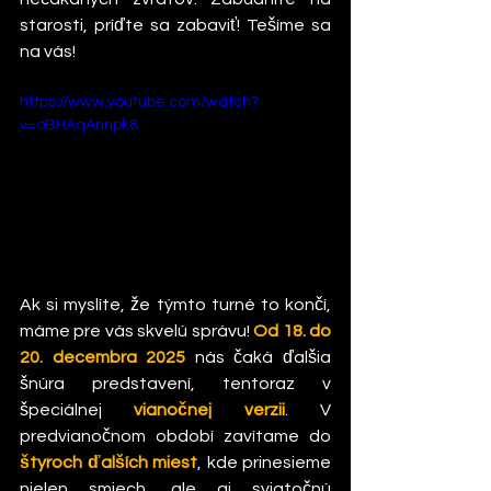
starosti, príďte sa zabaviť! Tešíme sa 
na vás!
https://www.youtube.com/watch?
v=oBHAqAnnpk8
Ak si myslíte, že týmto turné to končí, 
máme pre vás skvelú správu! 
Od 18. do 
20. decembra 2025
 nás čaká ďalšia 
šnúra predstavení, tentoraz v 
špeciálnej 
vianočnej verzii
. V 
predvianočnom období zavítame do 
štyroch ďalších miest
, kde prinesieme 
nielen smiech, ale aj sviatočnú 