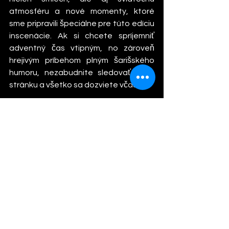
atmosféru a nové momenty, ktoré 
sme pripravili špeciálne pre túto edíciu 
inscenácie. Ak si chcete spríjemniť 
adventný čas vtipným, no zároveň 
hrejivým príbehom plným šarišského 
humoru, nezabudnite sledovať našu 
stránku a všetko sa dozviete včas.
Viac informácií o divadle a májovom 
turné nájdete na webovej stránke 
www.naskok.sk
.
Pozrieť si všetky
Posledné príspevky