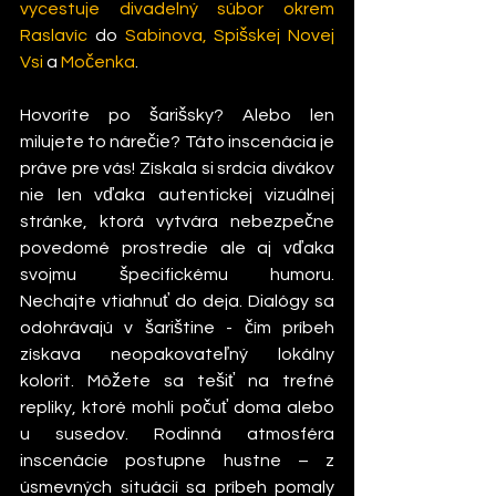
vycestuje divadelný súbor okrem 
Raslavíc
do
 Sabinova, 
Spišskej Novej 
Vsi
a
 Močenka
. 
Hovoríte po šarišsky? Alebo len 
milujete to nárečie? Táto inscenácia je 
práve pre vás! Získala si srdcia divákov 
nie len vďaka autentickej vizuálnej 
stránke, ktorá vytvára nebezpečne 
povedomé prostredie ale aj vďaka 
svojmu špecifickému humoru. 
Nechajte vtiahnuť do deja. Dialógy sa 
odohrávajú v šarištine - čím príbeh 
získava neopakovateľný lokálny 
kolorit. Môžete sa tešiť na trefné 
repliky, ktoré mohli počuť doma alebo 
u susedov. Rodinná atmosféra 
inscenácie postupne hustne – z 
úsmevných situácií sa príbeh pomaly 