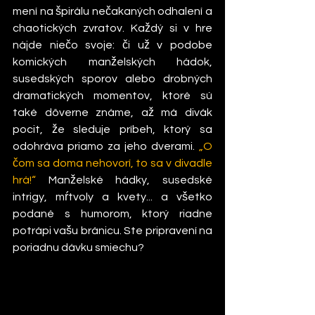
mení na špirálu nečakaných odhalení a 
chaotických zvratov. Každý si v hre 
nájde niečo svoje: či už v podobe 
komických manželských hádok, 
susedských sporov alebo drobných 
dramatických momentov, ktoré sú 
také dôverne známe, až má divák 
pocit, že sleduje príbeh, ktorý sa 
odohráva priamo za jeho dverami. 
„O 
čom sa doma nehovorí, to sa v divadle 
hrá!“
 Manželské hádky, susedské 
intrigy, mŕtvoly a kvety... a všetko 
podané s humorom, ktorý riadne 
potrápi vašu bránicu. Ste pripravení na 
poriadnu dávku smiechu?