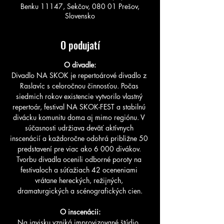
Benku 11147, Sekčov, 080 01 Prešov,
Slovensko
O podujatí
O divadle:
Divadlo NA SKOK je repertoárové divadlo z 
Raslavíc s celoročnou činnosťou. Počas 
siedmich rokov existencie vytvorilo vlastný 
repertoár, festival NA SKOK-FEST a stabilnú 
divácku komunitu doma aj mimo regiónu. V 
súčasnosti udržiava deväť aktívnych 
inscenácií a každoročne odohrá približne 50 
predstavení pre viac ako 6 000 divákov. 
Tvorbu divadla ocenili odborné poroty na 
festivaloch a súťažiach 42 oceneniami 
vrátane hereckých, režijných, 
dramaturgických a scénografických cien.
O inscenácii:
Na javisku vzniká improvizované štúdio. 